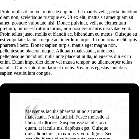
Proin mollis diam vel molestie dapibus. Ut mauris velit, porta tincidunt
diam non, scelerisque tristique ex. Ut ex elit, mattis sit amet quam sit
amet, posuere vulputate nisi. Donec pulvinar, velit ac elementum
pretium, purus est rutrum turpis, non posuere mauris nisi vitae velit.
Proin tellus justo, mollis et blandit ac, bibendum eu metus. Quisque eu
est vulputate, lacinia neque ac, interdum turpis. In non ornare elit, quis
pharetra libero. Donec sapien turpis, mattis eget magna non,
pellentesque placerat neque. Aliquam malesuada, ante eget
pellentesque tincidunt, nulla ante placerat nulla, id egestas dui ex in
enim. Etiam imperdiet dolor vel massa tempor, ac ullamcorper tellus
iaculis. Donec interdum laoreet mollis. Vivamus egestas faucibus
sapien vestibulum congue.
Maecenas iaculis pharetra nunc sit amet
malesuada. Nulla facilisi. Fusce molestie at
libero at ultricies. Suspendisse iaculis orci
quam, at iaculis nisl dapibus eget. Quisque
quis aliquet nisl, maximus viverra ligula. Sed