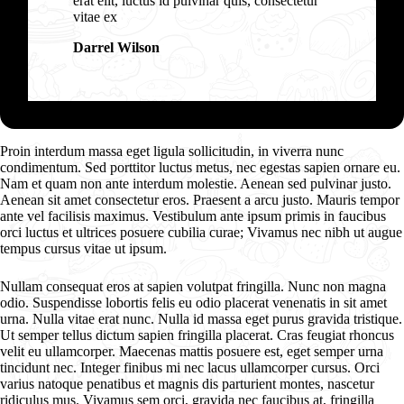
erat elit, luctus id pulvinar quis, consectetur
vitae ex
Darrel Wilson
Proin interdum massa eget ligula sollicitudin, in viverra nunc
condimentum. Sed porttitor luctus metus, nec egestas sapien ornare eu.
Nam et quam non ante interdum molestie. Aenean sed pulvinar justo.
Aenean sit amet consectetur eros. Praesent a arcu justo. Mauris tempor
ante vel facilisis maximus. Vestibulum ante ipsum primis in faucibus
orci luctus et ultrices posuere cubilia curae; Vivamus nec nibh ut augue
tempus cursus vitae ut ipsum.
Nullam consequat eros at sapien volutpat fringilla. Nunc non magna
odio. Suspendisse lobortis felis eu odio placerat venenatis in sit amet
urna. Nulla vitae erat nunc. Nulla id massa eget purus gravida tristique.
Ut semper tellus dictum sapien fringilla placerat. Cras feugiat rhoncus
velit eu ullamcorper. Maecenas mattis posuere est, eget semper urna
tincidunt nec. Integer finibus mi nec lacus ullamcorper cursus. Orci
varius natoque penatibus et magnis dis parturient montes, nascetur
ridiculus mus. Vivamus sem orci, gravida nec faucibus at, fringilla